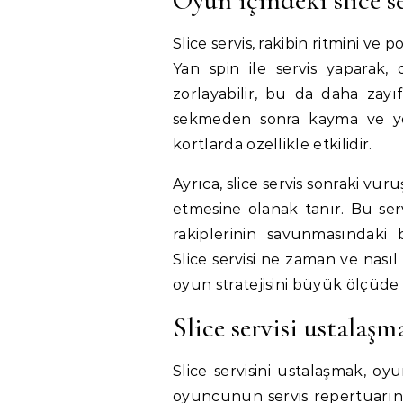
Oyun içindeki slice se
Slice servis, rakibin ritmini v
Yan spin ile servis yaparak,
zorlayabilir, bu da daha zayı
sekmeden sonra kayma ve yö
kortlarda özellikle etkilidir.
Ayrıca, slice servis sonraki vur
etmesine olanak tanır. Bu ser
rakiplerinin savunmasındaki b
Slice servisi ne zaman ve nas
oyun stratejisini büyük ölçüde ge
Slice servisi ustalaşm
Slice servisini ustalaşmak, oyu
oyuncunun servis repertuarına 