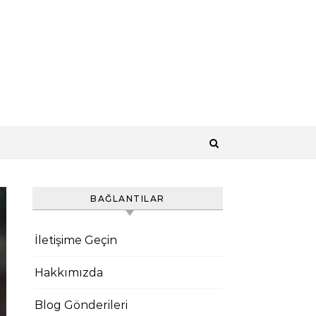
BAĞLANTILAR
İletişime Geçin
Hakkımızda
Blog Gönderileri