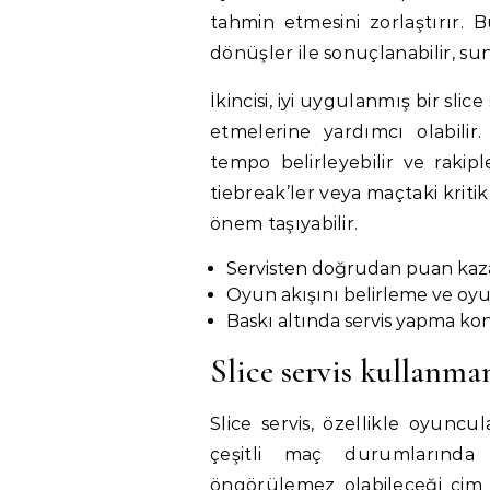
tahmin etmesini zorlaştırır. 
dönüşler ile sonuçlanabilir, su
İkincisi, iyi uygulanmış bir s
etmelerine yardımcı olabilir.
tempo belirleyebilir ve rakip
tiebreak’ler veya maçtaki krit
önem taşıyabilir.
Servisten doğrudan puan kaz
Oyun akışını belirleme ve oyu
Baskı altında servis yapma k
Slice servis kullanma
Slice servis, özellikle oyuncu
çeşitli maç durumlarında 
öngörülemez olabileceği çim v