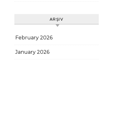
ARŞIV
February 2026
January 2026