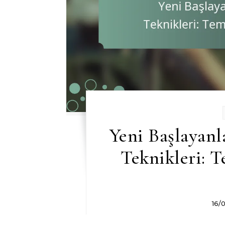
Yeni Başlayanl
Teknikleri: T
16/