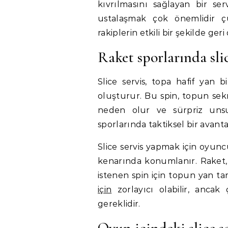
kıvrılmasını sağlayan bir se
ustalaşmak çok önemlidir ç
rakiplerin etkili bir şekilde geri
Raket sporlarında sli
Slice servis, topa hafif yan 
oluşturur. Bu spin, topun sek
neden olur ve sürpriz unsur
sporlarında taktiksel bir avanta
Slice servis yapmak için oyunc
kenarında konumlanır. Raket, 
istenen spin için topun yan ta
için
zorlayıcı olabilir, ancak ç
gereklidir.